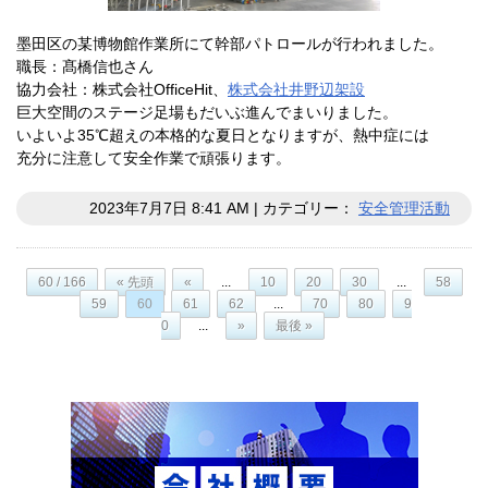
墨田区の某博物館作業所にて幹部パトロールが行われました。
職長：髙橋信也さん
協力会社：株式会社OfficeHit、
株式会社井野辺架設
巨大空間のステージ足場もだいぶ進んでまいりました。
いよいよ35℃超えの本格的な夏日となりますが、熱中症には
充分に注意して安全作業で頑張ります。
2023年7月7日 8:41 AM | カテゴリー：
安全管理活動
60 / 166
« 先頭
«
...
10
20
30
...
58
59
60
61
62
...
70
80
9
0
...
»
最後 »